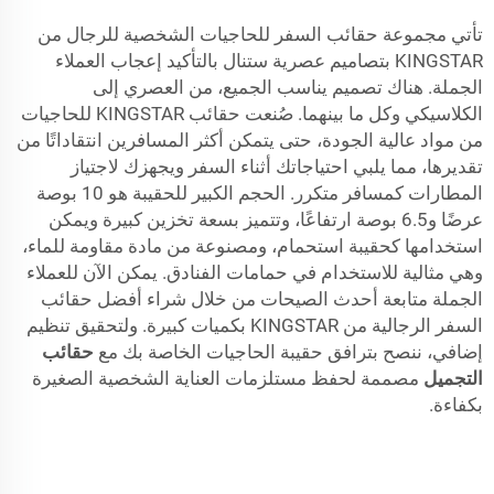
تأتي مجموعة حقائب السفر للحاجيات الشخصية للرجال من
KINGSTAR بتصاميم عصرية ستنال بالتأكيد إعجاب العملاء
الجملة. هناك تصميم يناسب الجميع، من العصري إلى
الكلاسيكي وكل ما بينهما. صُنعت حقائب KINGSTAR للحاجيات
من مواد عالية الجودة، حتى يتمكن أكثر المسافرين انتقاداتًا من
تقديرها، مما يلبي احتياجاتك أثناء السفر ويجهزك لاجتياز
المطارات كمسافر متكرر. الحجم الكبير للحقيبة هو 10 بوصة
عرضًا و6.5 بوصة ارتفاعًا، وتتميز بسعة تخزين كبيرة ويمكن
استخدامها كحقيبة استحمام، ومصنوعة من مادة مقاومة للماء،
وهي مثالية للاستخدام في حمامات الفنادق. يمكن الآن للعملاء
الجملة متابعة أحدث الصيحات من خلال شراء أفضل حقائب
السفر الرجالية من KINGSTAR بكميات كبيرة. ولتحقيق تنظيم
إضافي، ننصح بترافق حقيبة الحاجيات الخاصة بك مع
حقائب
التجميل
مصممة لحفظ مستلزمات العناية الشخصية الصغيرة
بكفاءة.