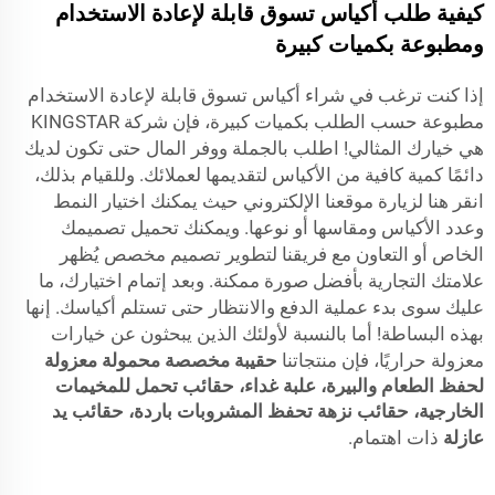
كيفية طلب أكياس تسوق قابلة لإعادة الاستخدام
ومطبوعة بكميات كبيرة
إذا كنت ترغب في شراء أكياس تسوق قابلة لإعادة الاستخدام
مطبوعة حسب الطلب بكميات كبيرة، فإن شركة KINGSTAR
هي خيارك المثالي! اطلب بالجملة ووفر المال حتى تكون لديك
دائمًا كمية كافية من الأكياس لتقديمها لعملائك. وللقيام بذلك،
انقر هنا لزيارة موقعنا الإلكتروني حيث يمكنك اختيار النمط
وعدد الأكياس ومقاسها أو نوعها. ويمكنك تحميل تصميمك
الخاص أو التعاون مع فريقنا لتطوير تصميم مخصص يُظهر
علامتك التجارية بأفضل صورة ممكنة. وبعد إتمام اختيارك، ما
عليك سوى بدء عملية الدفع والانتظار حتى تستلم أكياسك. إنها
بهذه البساطة! أما بالنسبة لأولئك الذين يبحثون عن خيارات
معزولة حراريًا، فإن منتجاتنا
حقيبة مخصصة محمولة معزولة
لحفظ الطعام والبيرة، علبة غداء، حقائب تحمل للمخيمات
الخارجية، حقائب نزهة تحفظ المشروبات باردة، حقائب يد
عازلة
ذات اهتمام.