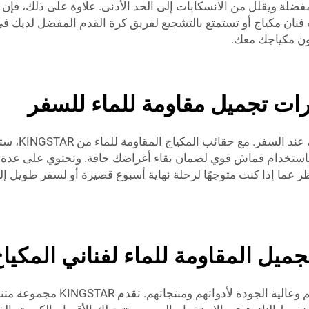
مفضلة ويقلل من الانسكابات إلى الحد الأدنى. علاوة على ذلك، فإن
نان مكياج أو تستمتع بالتشجيع لفريق كرة القدم المفضل لديك في م
كون مكياجك معك.
ات تجميل مقاومة للماء للسفر
من المهم أن 
ئب باستخدام قماش قوي لضمان بقاء أغراضك جافة. وتحتوي على عد
ا إذا كنت متوجهًا لرحلة نهاية أسبوع قصيرة أو لسفر طويل إلى 
ل المقاومة للماء لفناني المكيا
يُدرك فنّانو الماكياج المحترفون أ