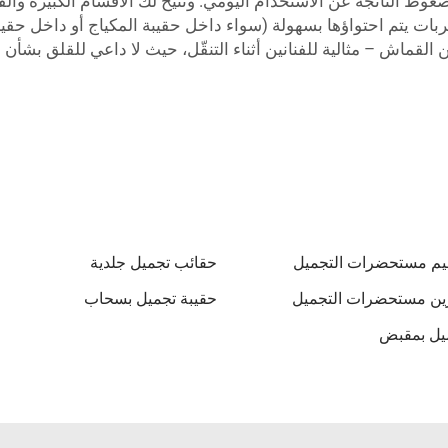
وط الناتجة عن الاستخدام اليومي. وتتيح لك الأقسام الكبيرة والف
تسربات يتم احتواؤها بسهولة (سواء داخل حقيبة المكياج أو داخل حقيب
قماش – مثالية للفنانين أثناء التنقّل، حيث لا داعي للقلق بشأن ال
ظيم مستحضرات التجميل
حقائب تجميل جلدية
زين مستحضرات التجميل
حقيبة تجميل بسحاب
ميل بمقبض