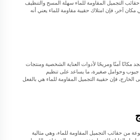
 حقائب التجميل المقاومة للماء سهلة المسح والتنظيف
كان آخر، فإن امتلاك حقيبة مقاومة للماء يعني أنه
تكون منظمًا وأن تحافظ على أمان أغراضك عند السفر. مع حقائب المكياج المقاومة للماء من KINGSTAR، ستجد مكانًا آمنًا ومريحًا لأدوات العناية الشخصية ومنتجات
ة جيوب وحوامل صغيرة، ما يساعد على تنظيم
الخارج، فإن حقيبة التجميل المقاومة للماء هي بالفعل
ج
همية حقيبة جيدة التنظيم وعالية الجودة لأدواتهم ومنتجاتهم. تقدم KINGSTAR مجموعة متنوعة من حقائب التجميل المقاومة للماء، وهي مثالية