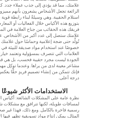
علامتك، مما قد يؤدي إلى جذب عملاء جدد. كم
الرائعة تجعل الأشخاص يشعرون بأنهم مميزون 
استلام الحقيبة. وهي وسيلةٌ لبناء رابطة قوية ب
بتوزيع هذه الأكياس خلال الفعاليات أو المعار
فريقك هذه الحقائب من جناح العلامة في المعر
علامتك ستصل إلى عدد أكبر من الأشخاص. علاو
تُولِّد حتى ضجة إعلامية وحماسًا حول علامتك الت
خصوصًا عند استخدام مواد صديقة للبيئة في تص
العلامات التي تتصرف بمسؤولية وتعتمد خيارات
الجودة ليست مجرد حقيبة فحسب، بل هي قطعة ف
فإنك تتمكن من إنشاء تصميمٍ فريدٍ حقًّا يعك
درجة أعلى.
الاستخدامات الأكثر شيوعًا 
نظرة عامة على المشكلات الشائعة: أكياس ا
لمسافات طويلة، لكنها تترافق مع مشكلات ش
رسمية فاخرة بالكامل. ومع ذلك، فهذا غير صحي
المثال، يمكن إنتاج مواد تسويقية تظهر فيها ا