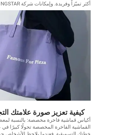
أكثر تميّزاً وفريدة. وإمكانات شركة KINGSTAR لا حدود لها، إذ يمكنك تصنيع الحقيبة المثالية لعلامتك التجارية.
كيفية تعزيز صورة علامتك ال
أكياس قماشية فاخرة مخصصة: بالنسبة لمعظم 
القماشية الفاخرة المخصصة تحولًا كبيرًا في ع
خطتك التسويقية. فعندما يلاحظ الأشخاص حقي