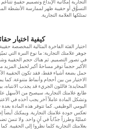
التجارية إمكانية الإبداع وتصميم حقيبةٍ تتناغم 
التسوُّق أو حقيبة ظهر لممارسة الأنشطة ال
تمتلكها العلامة التجارية.
كيفية اختيار حقا
اختيار الفئة الفاخرة المثالية المخصصة
حقيبة
جوهر علامتك التجارية: ما نوع النبرة التي ت
في تصور التصميم. ثم هناك حجم الحقيبة وشكله
الأكبر حجماً توفر مساحةً أكبر لحمل المزيد من
الاختيار من بين أحجام وأنماط متنوعة. كما يمكن
المحايدة؛ فاللون الجريء قد يجذب الانتباه، بينم
طابع علامتك التجارية، سيصبح من الأسهل عليك
وتشكل المادة عاملاً آخر يجب أخذه في الاعتبا
اليومي الوظيفي. كما تتوفر هذه المادة بعدة 
تعكس جودة علامتك التجارية. ويمكنك أيضاً إ
عمليّةً وطرزاً جذّاباً في آنٍ واحد. ولا تنسَ ت
بعلامتك التجارية كلما نظروا إلى الحقيبة. كم