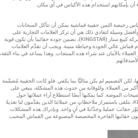
ء أن بإمكانهم استخدام هذه الأكياس في أي مكان.
كياس رخيصة الثمن
حقيبة قماشية
يمكن أن تتآكل السحابات
وأفضل وسيلة لتفادي ذلك هي أن تركز العلامات التجارية على
اختيار مواد وتصاميم عالية الجودة. وهنا في شركة كينغ ستار (KINGSTAR)، نضمن جودة حقائبنا بأن تكون قوية
م قماش عالي الجودة وخياطة متينة. ويجب أن تقدِّم العلامات
عر العملاء بالأمان عند شراء هذه المنتجات. وهذا يساعد في بناء الثقة،
لأصدقائهم.
، لكن التصميم لم يكن مثاليًّا بما يكفي. فلو كانت الحقيبة مُصمَّمة
 أكبر من العملاء. وللوقاية من حدوث هذه المشكلة، ينبغي على
يحات الموضة. كما يمكنها أيضًا استطلاع آراء عملائها حول
الأنماط التي يفضلونها. وفي شركة KINGSTAR، نتلقى باستمرار ملاحظاتٍ من عملائنا الذين يقدِّمون لنا تغذيةً
ّر حقائبَ عمليةً وجذّابةً في آنٍ واحد. وبإدراك هذه المشكلات
تكون حقائبها الفاخرة المخصصة المصنوعة من القماش المحبب