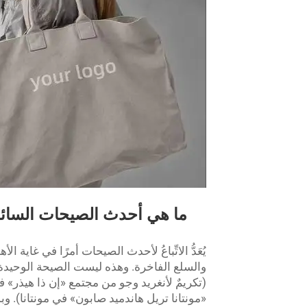
ما هي أحدث الصيحات السائد
يُعَدُّ الاتِّباعُ لأحدث الصيحات أمرًا في غا
والسلع الفاخرة. وهذه ليست الصيحة الوحيدة 
(تكريمٌ لأنغريد وجو من مجتمع «إن ذا هيذر»
«مونتانا تريل هاندميد صابون» في مونتانا). وب