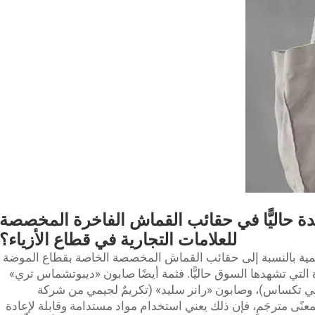
ة حاليًّا في حقائب القماش الفاخرة المخصصة
للعلامات التجارية في قطاع الأزياء؟
ية الأهمية بالنسبة إلى حقائب القماش المخصصة الخاصة بقطاع الموضة
التي تشهدها السوق حاليًّا. فثمة أيضًا صابون «ديبوتشماس تري»
 في تكساس)، وصابون «رانر سليد» (تكريمٌ لجيمي من شركة
معنًى مترجَمٍ، فإن ذلك يعني استخدام مواد مستدامة وقابلة لإعادة