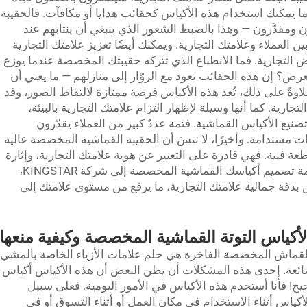
ا يمكنك استخدام هذه الأكياس كحقائب هدايا أو مكافآت. فالحقيبة
ومقدَّرون — وهذا بالضبط الشعور الذي ينبغي أن ينتابهم عند
ين العملاء وعلامتك التجارية. ويمكنك أيضًا تعزيز علامتك التجارية
ض التجارية. فما الانطباع الذي تتركه حقيبتك المخصصة عندما يوزع
ض؟ إن هذه الحقائب تعود مع الزوّار إلى منازلهم — ما يعني أن
ةً على ذلك، تُعد هذه الأكياس فرصة ممتازة لالتقاط الصور، وقد
جارية. كما أنها وسيلة لإظهار التزام علامتك التجارية بالبيئة،
نيع الأكياس القماشية. فثمة عددٌ كبير من العملاء يقدّرون
 مستدامة. وأخيرًا، لا تنسَ أن الحقيبة القماشية المخصصة عالية
نية. فهي قادرة على التعبير عن هوية علامتك التجارية، وإثارة
مشاعر معينة لدى من يراها. وعندما توكِل مهمة تصميم أكياسك القماشية المخصصة إلى شركة KINGSTAR،
س بدقة جمالية علامتك التجارية، ما يرفع من مستوى علامتك إلى
لأكياس التوتة القماشية المخصصة وكيفية منعها
لقماش المخصصة الفاخرة هي حلم علامات الأزياء الخاصة بالمشي
ائعة. إحدى هذه المشكلات أن يظن البعض أن هذه الأكياس أكياس
ح! فأنا أستخدم هذه الأكياس في الأمور اليومية. فعلى سبيل
لأكياس أثناء الاستخدام في مكان العمل أو أثناء التسوق أو في