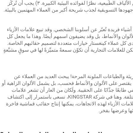
التدوير. ونحن ملتزمون بإبراز إنتاج قماش من الألياف الطبيعية، نظرًا لفوائده البيئية الكبيرة. ٣) يجب أن تُركِّز
هودها التسويقية لجذب شريحة أكبر من العملاء المهتمين بالبيئة.
شياء فريدة تُعبّر عن أسلوبنا الشخصي. وقد تبيع علامات الأزياء
ألوان والأنماط، بل وقد يضيفون اسمهم أيضًا. وهذا ما يجعل كل
 لدى كل عملاء كينغستار خيارات متعددة لتصميم حقائبهم الخاصة.
لعلامات التجارية أن تكوِّن سمعةً متميِّزةً لها في سوقٍ مشبَّعةٍ
ئة والطباعات الملونة المرحة! يبحث العديد من العملاء عن
ا يقتصر على الألوان والأنماط فحسب، بل يشمل الألوان الزاهية أو
طابعًا جذّابًا على الحقيبة. ولَكان من العار أن تشعر علامات
الأزياء بالتردد في اعتماد تصاميم مغامرة ومختلفة. وهنا في شركة KINGSTAR، نسعى باستمرار إلى اكتشاف
لامات الأزياء لهذه الاتجاهات، يمكنها إنتاج حقائب قماشية فاخرة
ها وعرضها بفخر.