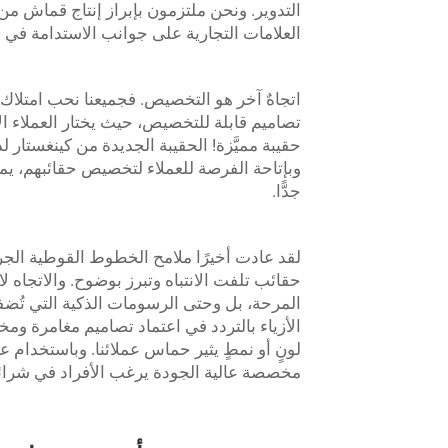
العلامات التجارية على جوانب الاستدامة في ج
اتجاهٌ آخر هو التخصيص. فجميعنا نحب امتلاك أ
تصاميم قابلة للتخصيص، حيث يختار العملاء ال
حقيبة مميَّزة! الحقيبة الجديدة من كينغستار
وبإتاحة الفرصة للعملاء لتخصيص حقائبهم، يمكن ل
جدًّا.
لقد عادت أخيرًا ملامح الخطوط القوطية الجري
حقائب تلفت الانتباه وتبرز بوضوح. والاتجاه ل
المرحة، بل وحتى الرسومات الذكية التي تُضفي 
لونٍ أو نمطٍ يثير حماس عملائنا. وباستخدام ع
مخصصة عالية الجودة يرغب الأفراد في شرائ