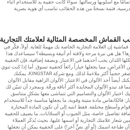
تمامًا مع أسلوبها ورسالتها. سواءً كانت حقيبة يد للاستخدام أثناء
مدرسية، فثمة نسخةٌ من هذه الحقائب تناسب أي هوية بصرية
ئب القماش المخصصة المثالية لعلامتك التجارية
 قماشية
إن العلامة التجارية الخاصة بك مهمةٌ للغاية. أولاً، فكّر في
ميّزها؟ هل هي نبرة مرحة ولافتة أم أنيقة وبسيطة؟ سيساعدك هذا
ا اللذان يجب أخذهما في الاعتبار. وبصفة إضافية، فإن الحقيبة
 الأغراض، مما يجعلها خياراً رائعاً كحقيبة تسوق. أما إذا كنت تنوي
حمل بضعة أشياء فقط، فقد تكون الحقيبة الأصغر حجماً أكثر ملاءمةً لذلك. ومع شركة KINGSTAR، يمكنك
ك أيضاً أخذ الألوان في الاعتبار: الألوان الزاهية مقابل الألوان
ا قد تبدو الألوان المحايدة أكثر أناقة ورقّة. وبمجرد أن تتبيّن لك
 اختيار الألوان والتصاميم التي تتماشى معها بشكلٍ متناسق.
ر: فالكانفاس مادة متينة وقوية، ما يجعلها مناسبة جداً للاستخدام
قوام وأسطح مختلفة. فقط انتبه إلى أن تكون المادة المختارة
ضافة تفاصيل خاصة، مثل الجيوب أو السحّابات، ما يضيف للحقيبة
ضمين شعار علامتك التجارية أو اسمها عليها، بحيث يُذكَر العملاء
ا أن طباعة اسمك (أو أي نصٍّ آخر!) على الحقيبة يمكن أن تجعلها