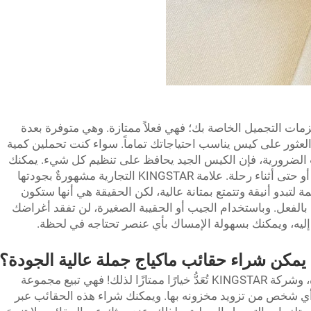
ات التجميل الخاصة بك؛ فهي فعلاً ممتازة. وهي متوفرة بعدة
لعثور على كيس يناسب احتياجاتك تماماً. سواء كنت تحملين كمية
 الضرورية، فإن الكيس الجيد يحافظ على تنظيم كل شيء. يمكنك
حمل مكياجك معك عند زيارتك لمنزل صديق، أو حتى أثناء رحلة. علامة KINGSTAR التجارية مشهورةٌ بجودتها
ة لتبدو أنيقة وتتمتع بمتانة عالية، لكن الحقيقة هي أنها ستكون
بالفعل. وباستخدام الجيب أو الحقيبة الصغيرة، لن تفقد أغراضك
ليه، ويمكنك بسهولة الإمساك بأي عنصر تحتاجه في لحظة.
 يمكن شراء حقائب ماكياج جملة عالية الجودة؟
أنت في الواقع تبحث عن حقائب ماكياج جيدة، وشركة KINGSTAR تُعَدُّ خيارًا ممتازًا لذلك! فهي تبيع مجموعة
أي شخص من تزويد مخزونه بها. ويمكنك شراء هذه الحقائب عبر