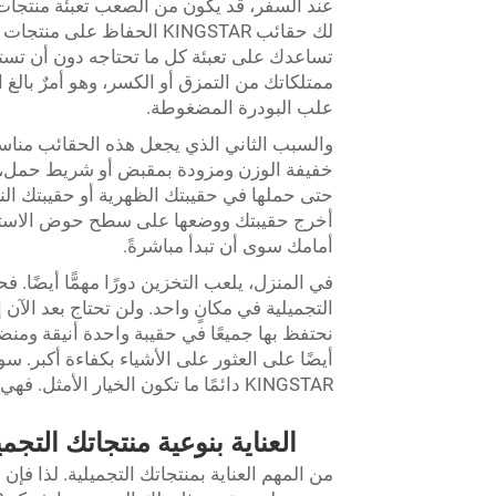
عند السفر، قد يكون من الصعب تعبئة منتجات ا
لك حقائب KINGSTAR الحفاظ 
تساعدك على تعبئة كل ما تحتاجه دون أن تسته
ممتلكاتك من التمزق أو الكسر، وهو أمرٌ بالغ 
علب البودرة المضغوطة.
خفيفة الوزن ومزودة بمقبض أو شريط حمل، مم
حتى حملها في حقيبتك الظهرية أو حقيبتك الن
أخرج حقيبتك ووضعها على سطح حوض الاستحمام
أمامك سوى أن تبدأ مباشرةً.
في المنزل، يلعب التخزين دورًا مهمًّا أيضً
التجميلية في مكانٍ واحد. ولن تحتاج بعد الآ
نحتفظ بها جميعًا في حقيبة واحدة أنيقة ومن
أيضًا على العثور على الأشياء بكفاءة أكبر. 
KINGSTAR دائمًا ما تكون الخيار الأمثل. فهي مفيدة، عصرية، وتحمي منتجاتك التجميلية بأمان.
العناية بنوعية منتجاتك ال
من المهم العناية بمنتجاتك التجميلية. لذا 