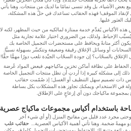
ضيع بعض الأشياء، بل وقد تنسى تمامًا ما لديك من منتجات. وهنا يأتي
ضرات التجميل لإنقاذ الموقف! فهذه الحقائب تساعدك في حلّ هذه المشكلة،
ك العثور عليها.
هذه الأكياس يُقدِّم خدمة ممتازة لمالكيه من حيث المظهر، لكنه لا
سبِّب الإحباط. ولذلك، من الضروري اختيار علامة تجارية مثل
ٌ قويٌّ يكون أكثر متانةً ويحافظ على مستحضرات التجميل الخاصة بك
ات أو وسائل الإغلاق رقيقة وضعيفة وتتكسَّر بسهولة نسبيًّا.
إغلاق بالسحّاب؟ إن جودة السحّاب الجيِّدة تلعب دورًا مهمًّا حقًّا!
 الحفاظ على نظافة أماكن تخزين ماكياجهم. فبعض المواد عُرضة
ي ذلك إلى مشكلة كبيرة إذا أردتِ أن تظل منتجات التجميل الخاصة
ن أكياس ذات تصميم سهل التنظيف أو الغسل؛ إذ صُمّمت حقائب
 والسهولة في الاستخدام. ويمكنك تجاوز هذه المشكلات بكل بساطة
اع بمجموعة ماكياجك دون أي إزعاجٍ على الإطلاق.
احة باستخدام أكياس مجموعات ماكياج عصرية
 وحتى مجرد عدد قليل من مفاتيح المنزل (أو أي شيء آخر
و مهمةً ضخمة. وهنا تأتي أهمية الأكياس العصرية...
حقائب علب
يرة رائعة وتتيح لك الاحتفاظ بمستحضرات التجميل كلها في مكان