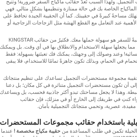
لتجميل. ولهذا السبب تُعدّ حقائب ماكياج السفر ضرورية! وتتيح
على منتجات الماكياج الخاصة بك في حالة ممتازة وتنظيمها بشكلٍ مثالي. فهي
لك مساحةً كبيرةً في حقيبتك. كما أن الحقيبة الجيدة تحافظ على
الأهمية عند التعامل مع القطع الهشة مثل الزجاجات الزجاجية أو
والسبب الثاني الذي يجعل هذه الحقائب مناسبةً للسفر هو سهولة حملها معك. فكثيرٌ من حقائب KINGSTAR
ا يجعلها سهلة الاستخدام والانطلاق بها في أي وقت. بل ويمكنك
سائية! وعند وصولك إلى وجهتك، يمكنك فك تعبئتها بسهولة: فقط
 في الحمام، وبذلك تكون جاهزةً تمامًا للاستخدام، فلا يبقى
ا. فحقيبة مجموعة مستحضرات التجميل تساعدك على تنظيم منتجاتك
ن إلى أن تكون مستحضرات التجميل متناثرة في كل مكان؛ بل دعنا
ضبطة. وهذا لا يجعل مساحتك تبدو أكثر جاذبية فحسب، بل ويساعدك
سواء كنتِ في طريقك إلى الخارج أو في منزلك، فإن حقائب
تجميلية باستخدام حقائب مجموعات المستحضرات
فإن الحيلة تكمن في طلب المساعدة من
حقيبة مكياج مخصصة
!
عندما