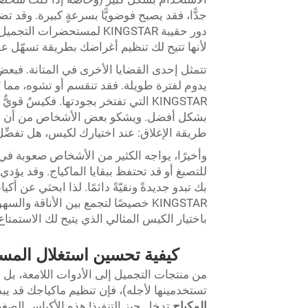
جدًّا، فقد يصبح فوضويًّا بسرعةٍ كبيرة. وقد ت
دور حقيبة KINGSTAR لمستح
لأنها تتيح لك تنظيم أغراضك بطريقة تسهّل علي
تتمثل إحدى القضايا الأخرى في المتانة. فبعض 
يدوم لفترة طويلة. فقد تنقسم أو تشوه، مما يُ
KINGSTAR التي تفتخر بجودتها. فكيس
بشكل أفضل. ويشكو بعض الأشخاص من أن السحاب
طريقة الإغلاق: عند اختيارك لكيس، هل تفضِّل ال
وأخيرًا، يواجه الكثير من الأشخاص صعوبة في
للتصبغ أو قد تحتفظ ببقايا الماكياج. وقد يؤد
بك تبدو جديدةً ونقيّةً دائمًا. لذا ابحثي ع
KINGSTAR خصيصًا لتجمع بين الأناقة
باختيار الكيس المثالي الذي يتيح لك الاستمت
كيفية تحسين استغلال المس
من منتجات التجميل إلى الأدوات اللامعة، بل
تستخدمينها لأجله)، فإن تنظيم ماكياجك قد يبد
المكياج
تدخل حيز التنفيذ! هذه الأكياس الصغ