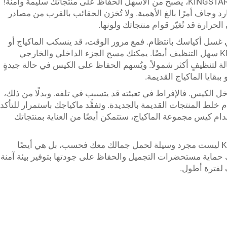
تعتمد على حقيبة مثل تلك التي تنتجها شركة KINGSTAR، يصبح من الأسهل الحفاظ على منتجاتك سليمة وآمنة!
وجاف أمرًا بالغ الأهمية. ولا تُخزن الحقائب بالقرب من مصادر
رارة قد تُغيّر قوام منتجاتك ولونها.
سل أكياسك بانتظام. فمع مرور الوقت، قد ينسكب الماكياج أو
يتسخّن داخل الكيس. كما أن كيس KINGSTAR سهل التنظيف أيضًا. يمكنك مسح الجزء الداخلي والخارجي
الة لتنظيفٍ أكثر شمولاً. ويُسهم الحفاظ على الكيس في حالة جيدةٍ
ببقايا الماكياج القديمة.
خل الكيس. فالإفراط في تعبئته قد يتسبب في تلفه. وبدلًا من ذلك،
ط المنتجات القديمة بالجديدة. وتفقَّد ماكياجك باستمرار للتأكد
تخدام كيس مجموعة الماكياج، ستتمكن أيضًا من العناية بمنتجاتك
حقيبتك لمستحضرات التجميل من KINGSTAR ليست مجرد وسيلة لحمل جمالك معك فحسب، بل هي أيضًا
حماية مستحضرات التجميل والحفاظ على جودتها بتوفير بيئة آمنة
 لفترة أطول.