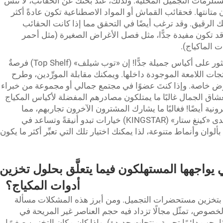
لزمات التجميل المحلية. ولذلك، عند بحثك عن الحقائب، لا تنسَ
 متانتها. فحقائب القماش أو المواد الاصطناعية تكون عادةً أكثر
يك الرقيق. وقد ترغب أيضًا في التحقق مما إذا كانت الحقائب
قد تكون مفيدة جدًّا، مثل فصل الأغراض الصغيرة (مثل أحمر
 الماكياج).
ماذا عن معارض الجمال حيث يمكنك أيضًا العثور على أكياس جميلة جدًّا! إن «توب شيلف» (Top Shelf) فرصةٌ
تجات اللامعة الموجودة داخلها. ويمكنك مقابلة المورِّدين، وطرح
روض خاصة. وإذا كنتَ عضوًا في مجتمع جمالي أو مجموعة من خبراء
شاق الجمال غالبًا ما يمتلكون مصادرهم المفضلة لأكياس المكياج
رونية أيضًا! فغالبًا ما يشارك المشترون الآخرون تجاربهم، مما
يساعدك على اتخاذ قرارٍ أفضل. ولا تنسَ أنَّ لدى «كينغ ستار» (KINGSTAR) خيارات تبدو أنيقةً وتساعد في
وان وأنماط متنوعة، لذا يمكنك اختيار تلك التي تعبِّر أكثر ما يكون
 يواجهها المستهلكون فيما يتعلَّق بحلول تخزين
أدوات المكياج؟
ق بتخزين مستحضرات التجميل. ومن أبرز هذه المشكلات مسألة
وص، تمثّل مجالًا تزداد فيه حجم العناصر غير المريحة في
يحب دائمًا تجربة منتجات جديدة). وإذا كان مكان التخزين صغيرًا