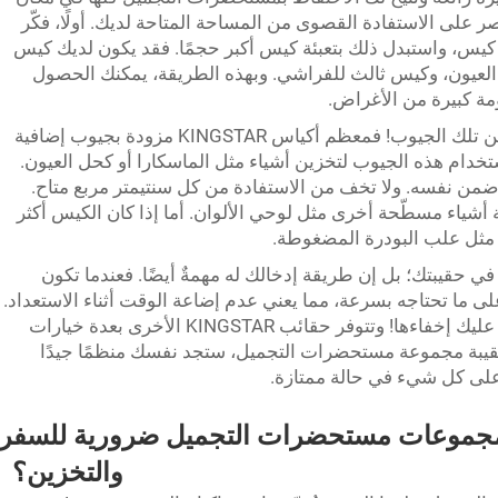
ياس KINGSTAR القابلة للعصر على الاستفادة القصوى من المساحة المتاحة لديك. أولًا، فكّر
كيس، واستبدل ذلك بتعبئة كيس أكبر حجمًا. فقد يكون لديك كيس
العيون، وكيس ثالث للفراشي. وبهذه الطريقة، يمكنك الحصول
مة كبيرة من الأغراض.
وثمة حيلة مثالية أخرى تتمثل في الاستفادة من تلك الجيوب! فمعظم أكياس KINGSTAR مزودة بجيوب إضافية
ستخدام هذه الجيوب لتخزين أشياء مثل الماسكارا أو كحل العيون.
 ضمن نفسه. ولا تخف من الاستفادة من كل سنتيمتر مربع متاح.
 أشياء مسطّحة أخرى مثل لوحي الألوان. أما إذا كان الكيس أكثر
 مثل علب البودرة المضغوطة.
له في حقيبتك؛ بل إن طريقة إدخالك له مهمةٌ أيضًا. فعندما تكون
ى ما تحتاجه بسرعة، مما يعني عدم إضاعة الوقت أثناء الاستعداد.
راحة إضافية: وهي أيضًا حقيبة أنيقة، لذا ليس عليك إخفاءها! وتتوفر حقائب KINGSTAR الأخرى بعدة خيارات
 حقيبة مجموعة مستحضرات التجميل، ستجد نفسك منظمًا جيدًا
لى كل شيء في حالة ممتازة.
مجموعات مستحضرات التجميل ضرورية للسفر
والتخزين؟