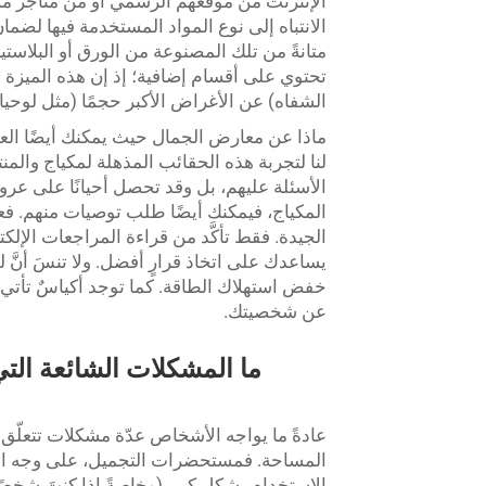
الإنترنت من موقعهم الرسمي أو من متاجر مست
الانتباه إلى نوع المواد المستخدمة فيها لضمان
متانةً من تلك المصنوعة من الورق أو البلاست
تحتوي على أقسام إضافية؛ إذ إن هذه الميزة 
الشفاه) عن الأغراض الأكبر حجمًا (مثل لوحيات
لنا لتجربة هذه الحقائب المذهلة لمكياج والمن
الأسئلة عليهم، بل وقد تحصل أحيانًا على ع
المكياج، فيمكنك أيضًا طلب توصيات منهم. فع
الجيدة. فقط تأكَّد من قراءة المراجعات الإلكت
خفض استهلاك الطاقة. كما توجد أكياسٌ تأتي بأل
عن شخصيتك.
ما المشكلات الشائعة التي
عادةً ما يواجه الأشخاص عدّة مشكلات تتعلّ
المساحة. فمستحضرات التجميل، على وجه الخص
الاستخدام بشكل كبير (وخاصةً إذا كنتَ شخصًا 