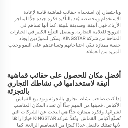
وباختصار، إن استخدام حقائب قماشية قابلة لإعادة
الاستخدام ومخصصة يُعد بالتأكيد فكرة جيدة جدًّا لمتاجر
الأزياء. فهي أنيقة، وصديقة للبيئة، كما أنها تساهم في
الترويج للعلامة التجارية. وبفضل التنوُّع الكبير في الخيارات
المتاحة من شركة KINGSTAR، يمكن للمورِّدين إيجاد
حقيبة ممتازة تلبّي احتياجاتهم وتساعدهم على النمو وجذب
المزيد من العملاء.
أفضل مكان للحصول على حقائب قماشية
أنيقة لاستخدامها في نشاطك التجاري
بالتجزئة
إذا كنتَ صاحب نشاط تجاري بالتجزئة وتود بيع
القماش
الأكياس، فحينها من المهم جدًّا أن تحدد المكان المناسب
لشرائها. وفكرة ممتازة جدًّا هي البحث عن الشركات التي
تُصنِّع أكياس القماش. وتُعَدُّ شركة KINGSTAR خيارًا رائعًا
لأنها تمتلك بالفعل عددًا كبيرًا من التصاميم الرائعة. كما