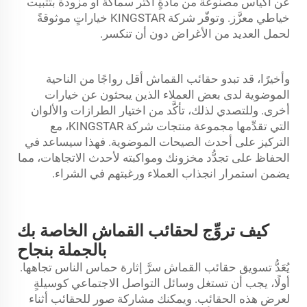
عن أكياس مصنوعة من مادةٍ أكثر سماكة أو مزودة بتثبيت
خياطي معزَّز. وتوفّر شركة KINGSTAR خياراتٍ موثوقةً
لحمل العديد من الأغراض دون أن تنكسر.
وأخيرًا، قد تبدو حقائب القماش أقل رواجًا من الناحية
الموضوية لدى بعض العملاء الذين يبحثون عن خيارات
أخرى. وللتصدي لذلك، تأكَّد من اختيار الطرازات والألوان
التي تقدِّمها مجموعة منتجات شركة KINGSTAR، مع
التركيز على أحدث الصيحات الموضوية. فهذا سيساعد في
الحفاظ على تجدُّد مخزونك ومواكبته لأحدث الاتجاهات، مما
يضمن استمرار انجذاب العملاء ورغبتهم في الشراء.
كيف تروِّج لحقائب القماش الخاصة بك
بالجملة بنجاح
يُعَدُّ تسويق حقائب القماش سرَّ إثارة حماس الناس تجاهها.
أولًا، يجب أن تستغل وسائل التواصل الاجتماعي كوسيلةٍ
لعرض هذه الحقائب. ويمكنك مشاركة صور للحقائب أثناء