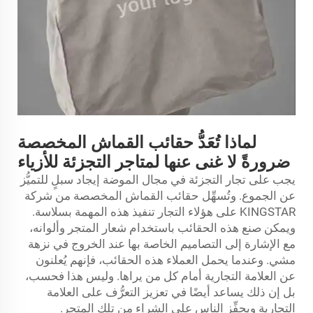
لماذا تُعَدُّ حقائب القماش المخصصة
ضرورةً لا غنى عنها لمتاجر التجزئة للأزياء
يجب على تجار التجزئة في مجال الموضة إيجاد سبلٍ للتميُّز
عن الجموع. وتُسهِّل حقائب القماش المخصصة من شركة
KINGSTAR على هؤلاء التجار تنفيذ هذه المهمة بسلاسة.
ويمكن صنع هذه الحقائب باستخدام شعار المتجر وألوانه،
مع الإشارة إلى التصاميم الخاصة بها عند الخروج في نزهة
مشي. وعندما يحمل العملاء هذه الحقائب، فإنهم يُعلنون
عن العلامة التجارية أمام كل من يراها. وليس هذا فحسب،
بل إن ذلك يساعد أيضًا في تعزيز التعرُّف على العلامة
التجارية ويحفِّز الناس على الشراء من تلك المتجر.