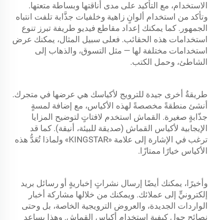
الاستخدام، مع التأكيد على مدى أناقتها وبساطة متعتها.
وتأكد من استخدام ألوانٍ زاهية وخلفيات جذَّابة تلفت انتباه
الجمهور. كما يمكنك إعداد مقاطع فيديو طريفة تبرز تنوع
استخدامات هذه الحقائب. فعلى سبيل المثال، يمكنك عرض
استخدامات مختلفة لها — مثل التسوق، والذهاب إلى
الشاطئ، وحمل الكتب.
طريقةٌ أخرى جيدة للترويج لأكياسك هي عرضها في متجرك.
أنشئ منطقةً مخصصةً لهذه الأكياس، مع إضافة لمسةٍ
جذّابةٍ صغيرة.
القماش
استخدم لافتاتٍ لتوضيح المزايا
الإيجابية لأكياس القماش (صديقة للبيئة، أنيقة). كما قد
ترغب في الإشارة إلى علامة «KINGSTAR» ولماذا تُعَدُّ هذه
الأكياس خيارًا ممتازًا.
وأخيرًا، يمكنك أيضًا إرسال نشراتٍ إخباريةٍ أو رسائل بريد
إلكترونيٍّ إلى عملائك. ويمكنك من خلالها مشاركة أخبار
الواردات الجديدة، والعروض الترويجية الخاصة، بل وحتى
نصائح حول كيفية استخدام أكياس القماش. وهذا يساعد