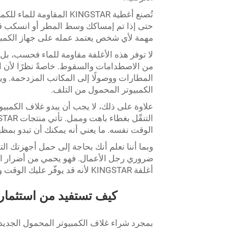
تُصنع أغطية KINGSTAR المق
حتى إذا تم إمساكك وسط المطر أو انسكب قهوت
مهمة لأي شخص يعتمد عمله على جهاز الكمبي
لا توفر هذه الأغلفة مقاومة للماء فحسب، بل
من الاصطدامات والسقوط. خاصةً نظرًا لأن ال
المطارات ووصولًا إلى المكاتب المزدحمة. وي
الكمبيوتر المحمول من التلف.
علاوة على ذلك، لا يجب أن يبدو غلاف الكمبيوت
الوقت نفسه. ما يعني أنه يمكنك أن تبدو بمظ
وبما أننا نعلم أنك بحاجة إلى حمل أجهزتك التق
ضروري رجل الأعمال. فهو يحمي من أضرار ال
أغلفة KINGSTAR لأنه قد يوفّر عليك الوقت والمال والإزعاج لاحقًا.
كيف تستفيد من استثمارك
بمجرد شراء غلاف الكمبيوتر المحمول الجديد الم