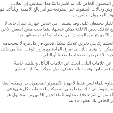
لمحمول الخاص بك، ثم اشترِ دائمًا هذا المقاس. إن الغلاف
ش وحالات السقوط غير المتوقعة هو أمر بالغ الأهمية. وللتأكد، قم
بيوتر المحمول الخاص بك.
لغبار يتجمعان عليه، وقد يتسببان في خدش جهازك عند إدخاله. لا
ع غلافك. بعض الأغلفة يمكن غسلها، بينما يجب مسح البعض الآخر.
الكمبيوتر من الخدوش، بل يجعله أيضًا يبدو بمظهر جيد.
استثمارك هي تخزين غلافك بشكل صحيح في كل مرة لا تستخدمه
ث يمكن أن يؤدي ذلك إلى تمزق المادة مع مرور الوقت. بدلاً من ذلك،
يث لا تتعرض الصفحات للضغط أو التلف.
حثًا عن علامات البلى. ابحث عن علامات التآكل والتلف، خاصةً
، فقد حان الوقت لطلب غلاف بديل. وهكذا يمكنك التصدّي
ًا، يمكن استخدام غلاف KINGSTAR المقاوم للماء ليس فقط لأجهزة الكمبيوتر المحمول، بل ويمكنه أيضًا
ة وما إلى ذلك. وهذا يعني أنه يمكنك الاحتفاظ بكل شيء في
كد من أن شراء غلاف مقاوم للماء لجهاز الكمبيوتر المحمول هو
ر الخاص بك لعقود قادمة.