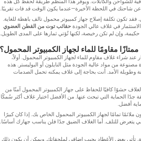
ية للشواحن والكابلات. ويوفّر هذا المنظِّم طريقة لحفظ كل هذه
عن شاحنك في اللحظة الأخيرة—عندما يكون الوقت قد فات تقريبًا.
ل. فقد تكون تكلفة إصلاح جهاز كمبيوتر محمول تالف باهظة للغاية.
الاستثمار في غلاف عالي الجودة
حقائب توت من القطن العضوي
 ممتازًا مقاومًا للماء لجهاز الكمبيوتر المحمول؟
عند شراء غلاف مقاوم للماء لجهاز الكمبيوتر المحمول. أولاً،
ة مصنوعة من مواد عالية الجودة مثل النايلون أو البوليستر. هذه
تينة وطويلة الأمد. أنت بحاجة إلى غلاف يمكنه تحمل الصدمات
لغلاف حشوًا كافيًا للحفاظ على جهاز الكمبيوتر المحمول آمنًا من
 جدًا الحماية التي تبحث عنها. من الأفضل اختيار غلاف أكثر سُمكًا
اية أفضل.
ملائمًا تمامًا لجهاز الكمبيوتر المحمول الخاص بك. إذا كان كبيرًا
لي يتعرض للتلف. أما الغلاف الضيق جدًا فلن يناسب جهازك أساسًا.
ية. تأتي بعض الأغطاد بجيب إضافي لملحقاتك. ويمكن أن يكون ذلك