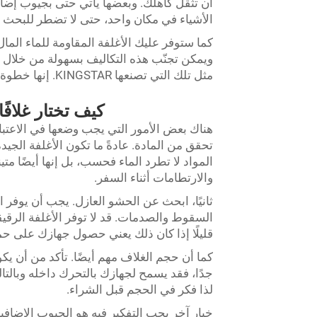
أن تثقل كاهلك. وبعضها يأتي حتى بجيوب إضاف
الأشياء في مكان واحد، حتى لا تضطر للبحث 
كما ستوفر عليك الأغلفة المقاومة للماء الما
ويمكن تجنّب هذه التكاليف بسهولة من خلال 
مثل تلك التي تصنعها KINGSTAR. إنها خطوة حكيمة، وإن لم تكن رخيصة، لكنها تُؤتي ثمارها على المدى الطويل.
كيف تختار غلافًا
هناك بعض الأمور التي يجب وضعها في الاعتبار 
تحقق من المادة. عادةً ما تكون الأغلفة الجيد
المواد لا تطرد الماء فحسب، بل إنها أيضًا م
والارتطامات أثناء السفر.
ثانيًا، ابحث عن الحشو العازل. يجب أن يوفر ا
السقوط والصدمات. قد لا توفر الأغلفة الرقيقة
قليلًا إذا كان ذلك يعني حصول جهازك على حم
كما أن حجم الغلاف مهم أيضًا. تأكد من أن يكون 
جدًا، فقد يسمح لجهازك بالتحرك داخله وبالتا
لذا فكر في الحجم قبل الشراء.
خيار آخر يجب التفكير فيه هو الجيوب الإضاف