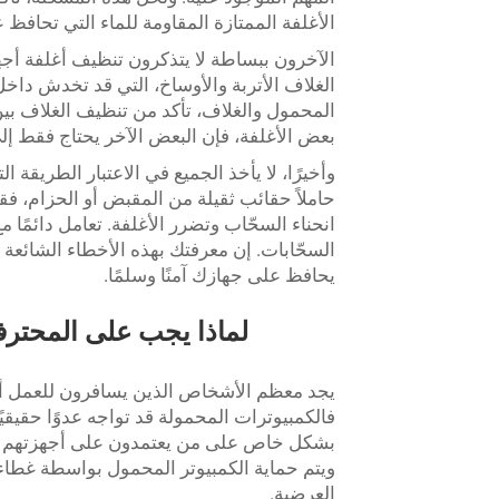
الأغلفة الممتازة المقاومة للماء التي تحافظ
الآخرون ببساطة لا يتذكرون تنظيف أغلفة أجه
الغلاف الأتربة والأوساخ، التي قد تخدش داخ
المحمول والغلاف، تأكد من تنظيف الغلاف بين
بعض الأغلفة، فإن البعض الآخر يحتاج فقط إ
وأخيرًا، لا يأخذ الجميع في الاعتبار الطريقة 
حاملاً حقائب ثقيلة من المقبض أو الحزام، ف
انحناء السحّاب وتضرر الأغلفة. تعامل دائم
السحّابات. إن معرفتك بهذه الأخطاء الشائعة 
يحافظ على جهازك آمنًا وسلمًا.
لماذا يجب على المحترفي
يجد معظم الأشخاص الذين يسافرون للعمل أن 
فالكمبيوترات المحمولة قد تواجه عدوًا حقيقيًا
بشكل خاص على من يعتمدون على أجهزتهم لإتم
ويتم حماية الكمبيوتر المحمول بواسطة غطاء م
العرضية.