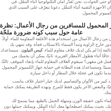
حتى الحوادث. نحن نُقدّر أمان التكنولوجيا أثناء التنقّل. في
 أمان الأجهزة التقنية أثناء التنقّل. دعونا نتعرّف على السبب الذي
كمبيوتر المحمول.
ر المحمول للمسافرين من رجال الأعمال: نظرة
عامة حول سبب كونه ضرورة ملحّة
ن من رجال الأعمال من استخدام هذه الأغلفة المقاومة للماء. أولاً،
 خارج الزاوية وتبدأ السماء بالانسكاب فجأة. وقد تنتهي بك
لفة إذا لم يكن لديك غلاف مقاوم للماء.
كيس النيلون
. سيساعدك
افًا أثناء هطول الأمطار الغزيرة. ثانيًا، يمكن أن يحميك من
ل في مقهى؟ سيقوم الغلاف المقاوم للماء بإنقاذ الموقف. ثالثًا،
سبيًا. وستساعدك هذه البطانة في حماية جهاز الكمبيوتر المحمول
ما تكون في عجلة خلال المطار أو داخل سيارة.
د كبير من الألوان والتصاميم. لديك خيار اختيار غلاف يناسب
فيًا، والبعض الآخر يكون فقط للمرح. وبهذه الطريقة يمكنك حماية
تك.
للماء تكون خفيفة الوزن وسهلة الحمل بالطبع، مما يسمح لك
ك، بحيث يمكنك اصطحابها معك أثناء التنقّل. ويمكنك حملها دون