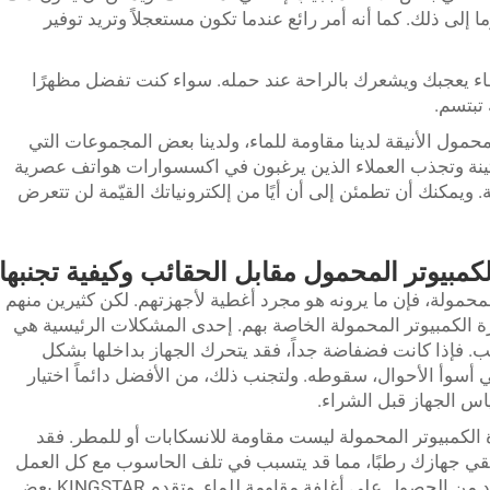
ا إلى ذلك. كما أنه أمر رائع عندما تكون مستعجلاً وتريد توفير
اء يعجبك ويشعرك بالراحة عند حمله. سواء كنت تفضل مظهرًا
 تبتسم.
لكمبيوتر المحمول الأنيقة لدينا مقاومة للماء، ولدينا بعض المجموعات التي
متينة وتجذب العملاء الذين يرغبون في اكسسوارات هواتف عصرية
 ويمكنك أن تطمئن إلى أن أيًا من إلكترونياتك القيّمة لن تتعرض
كمبيوتر المحمول مقابل الحقائب وكيفية تجنبها
محمولة، فإن ما يرونه هو مجرد أغطية لأجهزتهم. لكن كثيرين منهم
الكمبيوتر المحمولة الخاصة بهم. إحدى المشكلات الرئيسية هي
. فإذا كانت فضفاضة جداً، فقد يتحرك الجهاز بداخلها بشكل
أسوأ الأحوال، سقوطه. ولتجنب ذلك، من الأفضل دائماً اختيار
اس الجهاز قبل الشراء.
لكمبيوتر المحمولة ليست مقاومة للانسكابات أو للمطر. فقد
ُبقي جهازك رطبًا، مما قد يتسبب في تلف الحاسوب مع كل العمل
المهم الموجود عليه. ولحل هذه المشكلة، تأكد من الحصول على أغلفة مقاومة للماء. وتقدم KINGSTAR بعض