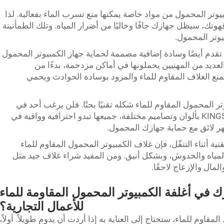
اومة للماء للكمبيوتر المحمول من مواد خاصة يمكنها منع تسرب الماء بفعالية. لذا
ك، سيظل جهازك جافًا وخاليًا من أضرار المياه. وتلك الطمأنينة
وتر المحمول.
 تقدم أيضًا وسادة إضافية مصممة لحماية جهاز الكمبيوتر المحمول
عديد من المهنيين يحملونها في أماكن مزدحمة، بدءًا من
منع الغلاف المقاوم للماء والمزود بوسادة الحوادث ويحمي
ر المحمول المقاوم للماء شكله تقنيًا بحتًا. فلن يرغب أحد في
التنقّل بغطاء باهت وممل. تأتي منتجات KINGSTAR بألوان وتصاميم مختلفة، جميعها تبدو احترافية وواقية في
هر لائق مع حماية جهازك المحمول.
نية أثناء التنقّل، فإن غلاف الكمبيوتر المحمول المقاوم للماء
مياه والخدوش، وبشكل أنيق. ومن المفيد شراء غلاف جيد مثل
 في أغلفة الكمبيوتر المحمول المقاومة للماء
للأعمال التجارية؟
قاوم للماء، ستحتاج إلى العناية به إذا أردت أن يدوم طويلاً. أولاً،