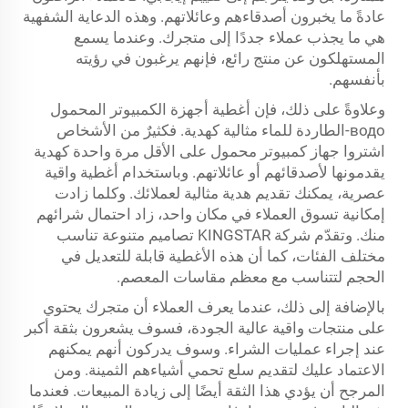
عادةً ما يخبرون أصدقاءهم وعائلاتهم. وهذه الدعاية الشفهية
هي ما يجذب عملاء جددًا إلى متجرك. وعندما يسمع
المستهلكون عن منتج رائع، فإنهم يرغبون في رؤيته
بأنفسهم.
وعلاوةً على ذلك، فإن أغطية أجهزة الكمبيوتر المحمول
водо-الطاردة للماء مثالية كهدية. فكثيرٌ من الأشخاص
اشتروا جهاز كمبيوتر محمول على الأقل مرة واحدة كهدية
يقدمونها لأصدقائهم أو عائلاتهم. وباستخدام أغطية واقية
عصرية، يمكنك تقديم هدية مثالية لعملائك. وكلما زادت
إمكانية تسوق العملاء في مكان واحد، زاد احتمال شرائهم
منك. وتقدّم شركة KINGSTAR تصاميم متنوعة تناسب
مختلف الفئات، كما أن هذه الأغطية قابلة للتعديل في
الحجم لتتناسب مع معظم مقاسات المعصم.
بالإضافة إلى ذلك، عندما يعرف العملاء أن متجرك يحتوي
على منتجات واقية عالية الجودة، فسوف يشعرون بثقة أكبر
عند إجراء عمليات الشراء. وسوف يدركون أنهم يمكنهم
الاعتماد عليك لتقديم سلع تحمي أشياءهم الثمينة. ومن
المرجح أن يؤدي هذا الثقة أيضًا إلى زيادة المبيعات. فعندما