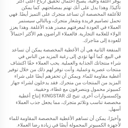
يوفر أغلفة واقية، يصبح احتمال تحقيق أرباح أعلى أكثر
تأكيدًا. وهذا يدل على أنك تهتم بمصلحتهم. كما يمكن
للأغلفة المخصصة أن تساعد متجرك على التميز أيضًا. فهي
تحمل تصاميم فريدة وشعار متجرك، وبالتالي سيستمر
العملاء في العودة لمعرفتهم مصدر هذه الأغلفة. وهذا يعزز
الولاء للعلامة التجارية. فالعملاء الراضون هم الأكثر احتمالاً
للعودة إلى متاجرك.
المنفعة الثانية هي أن الأغطية المخصصة يمكن أن تساعد
في البيع. كما أنها تؤدي إلى رغبة المزيد من الناس في
شراء منتجاتك الجذابة والعملية. يحب العملاء حقًا اكتشاف
منتجات عصرية وعملية. وأنت توفر لهم ذلك من خلال توفير
أغطية مقاومة للماء. ويمكن أن تحفزهم أيضًا على شراء
المزيد من المنتجات من متجرك. فقد يدخلون لشراء جهاز
كمبيوتر محمول وينصرفون مع غطاء، وحقيبة،
وإكسسوارات أخرى. تتيح لك KINGSTAR إنتاج أغطية
مخصصة تناسب وتلائم متجرك، مما يجعل جذب العملاء
أسهل.
وأخيرًا، يمكن أن تساهم الأغطية المخصصة المقاومة للماء
لأجهزة الكمبيوتر المحمولة أيضًا في زيادة رضا العملاء.