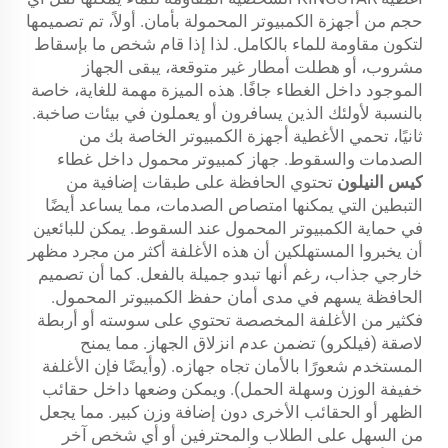
حجم من أجهزة الكمبيوتر المحمولة بأمان. أولاً، تم تصميمها
لتكون مقاومة للماء بالكامل. لذا إذا قام شخص ما بإسقاط
مشروب، أو هطلت أمطار غير متوقعة، يبقى الجهاز
الموجود داخل الغطاء جافًا. هذه الميزة مهمة للغاية، خاصة
بالنسبة لأولئك الذين يسافرون أو يعملون في بيئات صاخبة.
ثانيًا، تحمي الأغطية أجهزة الكمبيوتر الخاصة بك من
الصدمات والسقوط. جهاز كمبيوتر محمول داخل غطاء
كيس النيلون
تحتوي الحافظة على طبقات إضافية من
التبطين التي يمكنها امتصاص الصدمات، مما يساعد أيضًا
في حماية الكمبيوتر المحمول عند السقوط. يمكن للبائعين
أن يخبروا المستهلكين أن هذه الأغلفة أكثر من مجرد مظهر
خارجي جذاب، رغم أنها تبدو جميلة بالفعل. كما أن تصميم
الحافظة يسهم في مدى أمان حفظ الكمبيوتر المحمول.
فكثير من الأغلفة المخصصة تحتوي على سوسته أو أربطة
لاصقة (فيلكرو) تضمن عدم انزلاق الجهاز. مما يمنح
المستخدم شعورًا بالأمان تجاه جهازه. (وأيضًا فإن الأغلفة
خفيفة الوزن وسهلة الحمل). ويمكن وضعها داخل حقائب
الظهر أو الحقائب الأخرى دون إضافة وزن كبير. مما يجعل
من السهل على الطلاب والمحترفين أو أي شخص آخر