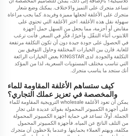
كلاسيكية؟ بالإضافة إلى ذلك، يمكن للتصاميم المخصصة أن
تساعد متجرك على التميز والاختلاف. يمكنك وضع شعار
متجرك على الأغلفة لجعلها مميزة وفريدة. كما يجب مراعاة
سهولة نقل هذه الأغلفة. اختر الأغلفة التي تحتوي على
مقابض أو أحزمة، مما يجعل من السهل حمل أجهزة
اللابتوب أثناء التنقّل. وأخيرًا، فكّر في السعر. فأنت ترغب
في الحصول على جودة جيدة دون أن تكون التكلفة مرتفعة
للغاية. قارن بين الخيارات المختلفة وحاول التوفيق بين
التكلفة والجودة. لدى KINGSTAR بعض الخيارات الرائعة
التي تناسب مختلف المستويات السعرية، لذا من المؤكد
أنك ستجد ما يناسب متجرك.
كيف ستساهم الأغلفة المقاومة للماء
والمخصصة في تعزيز عملك التجاري؟
يمكن أن تعود الأغلفة wholesale الترويجية المقاومة للماء
على أجهزة الكمبيوتر المحمولة بفوائد عديدة على تجار
الجملة. أولاً، تساعد في حماية أجهزة الكمبيوتر المحمولة
من التلف الناتج عن المياه. فأجهزة الكمبيوتر المحمول
مكلفة، ويهتم العملاء بحمايتها. وعندما يلاحظون أن متجرك