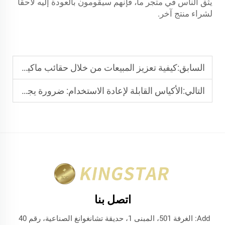
يثق الناس في متجر ما، فإنهم سيقومون بالعودة إليه لاحقًا
لشراء منتج آخر.
السابق:
كيفية تعزيز المبيعات من خلال حقائب ماكياج مخصصة للعلامات التجارية الجمالية
التالي:
الأكياس القابلة لإعادة الاستخدام: ضرورة يجب توفرها لدى تجار التجزئة المهتمين بالبيئة
اتصل بنا
Add: الغرفة 501، المبنى 1، حديقة تشانغوانغ الصناعية، رقم 40