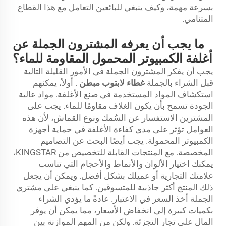
بسرعة مهمة، وكيف ينبغي للبائعين التعامل مع هذا القطاع
المتنامي.
ما يجب أن يعرفه المشترون الجملة عن
أغلفة الكمبيوتر المحمول المقاومة للماء؟
يجب أن يفكر المشترون الجملة في الأمور القليلة التالية
قبل الشراء بالجملة
غطاء لابتوب مبطن
. أولاً، يمكنهم
استكشاف المواد المستخدمة في صنع الأغلفة. مواد عالية
الجودة تسمح بأن يكون الغلاف مقاومًا للماء. يجب على
المشترين الاستفسار عن السُمك ونوع القماش، لأن هذه
العوامل تؤثر على مدى كفاءة الأغلفة في حماية أجهزة
الكمبيوتر المحمولة. يجب أيضًا البحث عن التصاميم
المخصصة. مع المنتجات القابلة للتخصيص من KINGSTAR،
يمكنك اختيار الألوان والأنماط والأحجام التي تناسب
علامتك التجارية أو عميلك بشكل أفضل. ويمكن أن يجعل
ذلك المنتج أكثر جاذبية للمتسوقين. كما ينبغي على مشتري
الجملة أخذ السعر في الاعتبار. عادةً ما يؤدي الشراء
بكميات كبيرة إلى انخفاض الأسعار، مما يمكن أن يوفر
المال على تجار التجزئة. ولكن من المهم الموازنة بين