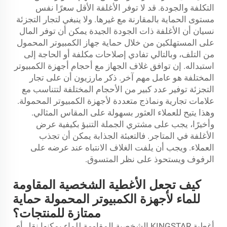
التكلفة والجودة. قد لا توفر الأغلفة الأقل سعرًا نفس
مستوى الحماية بالمقارنة مع غيرها. ولا ينبغي لتجار التجزئة
نسيان أن الأغلفة ذات الجودة الجيدة يمكن أن توفر المال
على المستهلكين من خلال حماية جهاز الكمبيوتر المحمول
من التلف، وبالتالي تفادي إصلاحات مكلفة أو الحاجة إلى
استبداله. إن توافق غلاف الجهاز مع أحجام أجهزة الكمبيوتر
المختلفة هو عامل مهم آخر. ذكر مارزيون أن على تجار
التجزئة توفير عدد كبير من الأحجام المختلفة لتتناسب مع
علامات تجارية ونماذج متعددة لأجهزة الكمبيوتر المحمولة.
وهذا يتيح للعملاء العثور بسهولة على المقاس المثالي.
وأخيرًا، يجب على مشتري الجملة التنبؤ بكيفية عرض
الأغلفة في المتاجر. فالتعبئة الجذابة يمكن أن تجذب
العملاء. ويجب أن يلفت الغلاف الانتباه عند عرضه على
الرفوف ويستحوذ على نظر المتسوق.
كيف تجعل الأغطية الشخصية المقاومة
للماء لأجهزة الكمبيوتر المحمولة حماية
ممتازة للمنتجات؟
أغطية KINGSTAR الشخصية المقاومة للماء يمكنها نقل أي