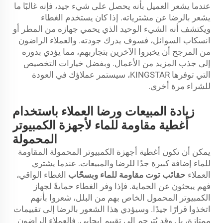
عندما يشعر العميل بأنه يحصل على شيء جيد، فإنه غالبًا ما
يشعر بالرضا عن مشترياته. إذا كان يستخدم الغطاء
ويكتشف أنه الشيء الوحيد الذي يحمي جهازه من المطر أو
انسكاب السوائل، فسوف يدرك جودته. والعملاء الراضون
من المرجح أن يخبروا الآخرين بتجاربهم، مما يؤدي بدوره
إلى جذب المزيد من الأعمال. وبفضل خيارات التخصيص
التي توفرها KINGSTAR، سيستمر عملاؤك في العودة
للشراء مرة أخرى.
زيادة المبيعات ورضا العملاء باستخدام
أغطية مقاومة للماء لأجهزة الكمبيوتر
المحمولة
يمكن أن تكون أغطية أجهزة الكمبيوتر المحمولة المقاومة
للماء إضافة كبيرة جدًا للرضا والمبيعات. عندما يشتري
العملاء
حقائب توت مقاومة للماء وبسحّاب
الغطاء الواقي،
فهم يبحثون عن الحماية. فإذا وفر الغطاء حمايةً لجهاز
الكمبيوتر المحمول الخاص بهم من البلل، شعروا بأنهم
اتخذوا قرارًا جيدًا. وسيؤدي هذا الشعور بالرضا إلى تقييمات
ممتازة، بل وقد يُترجم إلى تقييم إيجابي. فالعملاء الراضون