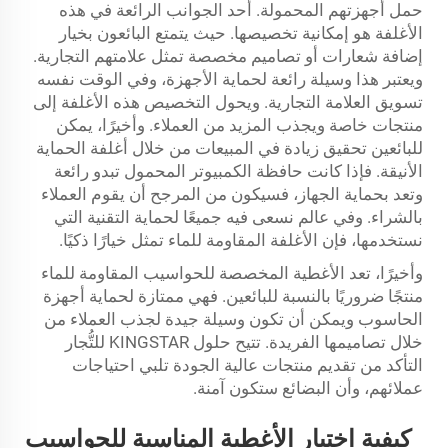
حمل أجهزتهم المحمولة. أحد الجوانب الرائعة في هذه
الأغلفة هو إمكانية تخصيصها. حيث يتمتع البائعون بخيار
إضافة شعارات أو تصاميم مخصصة تمثل علامتهم التجارية.
ويعتبر هذا وسيلة رائعة لحماية الأجهزة، وفي الوقت نفسه
تسويق العلامة التجارية. ويحول التخصيص هذه الأغلفة إلى
منتجات خاصة ويجذب المزيد من العملاء. وأخيرًا، يمكن
للبائعين تحقيق زيادة في المبيعات من خلال أغلفة الحماية
الأنيقة. فإذا كانت حافظة الكمبيوتر المحمول تبدو رائعة
وتعد بحماية الجهاز، فسيكون من المرجح أن يقوم العملاء
بالشراء. وفي عالم نسعى فيه جميعًا لحماية التقنية التي
نستخدمها، فإن الأغلفة المقاومة للماء تمثل خيارًا ذكيًا.
وأخيرًا، تعد الأغطية المخصصة للحواسيب المقاومة للماء
منتجًا ضروريًا بالنسبة للبائعين. فهي ممتازة لحماية أجهزة
الحاسوب ويمكن أن تكون وسيلة جيدة لجذب العملاء من
خلال تصاميمها الفريدة. تتيح حلول KINGSTAR للتُّجار
التأكد من تقديم منتجات عالية الجودة تلبي احتياجات
عملائهم، وأن البضائع ستكون آمنة.
كيفية اختيار الأغطية المناسبة للحواسيب