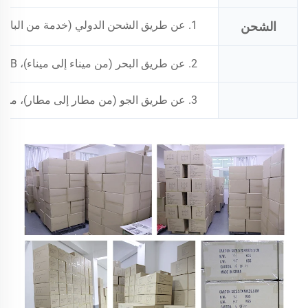
1. عن طريق الشحن الدولي (خدمة من الباب إلى الباب: من مصنعنا إلى مكتبك)، مثل: DHL، UPS، FEDEX، TNT، EMS وما إلى ذلك
الشحن
2. عن طريق البحر (من ميناء إلى ميناء)، FOB شنتشن، ونقبل CNF أو CIF، ويستغرق الوصول حوالي 10-30 يوماً
3. عن طريق الجو (من مطار إلى مطار)، من مطار شنتشن، ويستغرق الوصول حوالي 5-7 أيام، ونقبل FOB وCNF وCIF