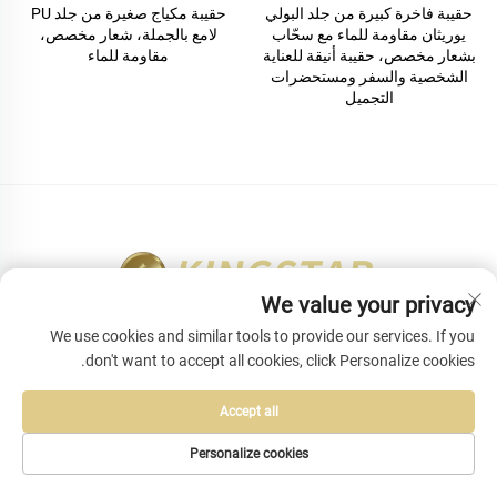
حقيبة فاخرة كبيرة من جلد البولي
حقيبة مكياج صغيرة من جلد PU
يوريثان مقاومة للماء مع سحّاب
لامع بالجملة، شعار مخصص،
بشعار مخصص، حقيبة أنيقة للعناية
مقاومة للماء
الشخصية والسفر ومستحضرات
التجميل
We value your privacy
اتصل بنا
We use cookies and similar tools to provide our services. If you
don't want to accept all cookies, click Personalize cookies.
Add: الغرفة 501، المبنى 1، حديقة تشانغوانغ الصناعية، رقم 40
طريق آو شين، مجتمع باوآن، شارع يوانشان، مدينة شنتشن،
Accept all
مقاطعة قوانغدونغ، الصين
Personalize cookies
هاتف:
+86 15797695341
البريد الإلكتروني:
[email protected]