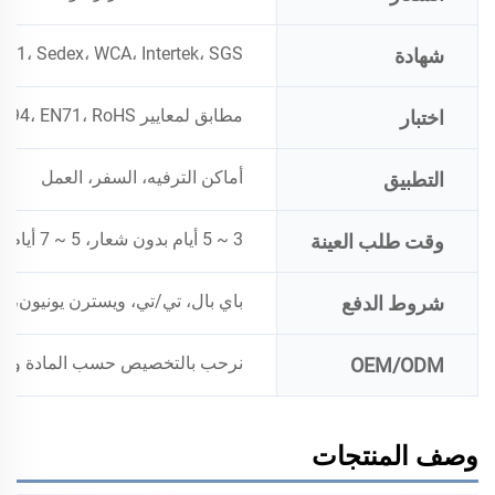
001، Sedex، WCA، Intertek، SGS
شهادة
مطابق لمعايير CA65، Reach SVHC 194، EN71، RoHS؛
اختبار
أماكن الترفيه، السفر، العمل
التطبيق
3 ~ 5 أيام بدون شعار، 5 ~ 7 أيام إذا كان مع شعار إضافية
وقت طلب العينة
باي بال، تي/تي، ويسترن يونيون، 
شروط الدفع
نرحب بالتخصيص حسب المادة والل
OEM/ODM
وصف المنتجات