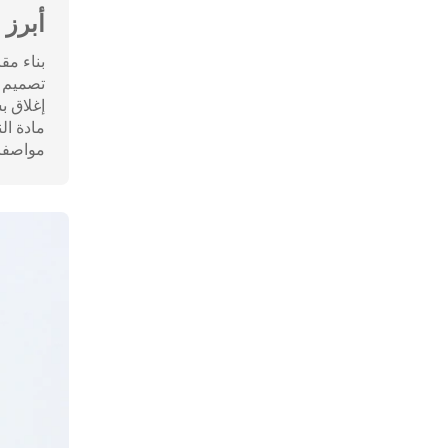
أبرز
بناء مق
تصميم 
إغلاق ب
مادة الن
مواصفات