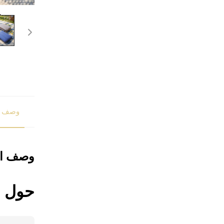
وصف ا
وصف ال
حول ا