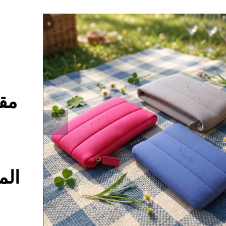
مقا
الم