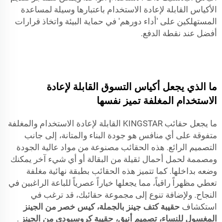
الأكياس القابلة لإعادة الاستخدام باعتبارها وسيلة لمساعدة
المستهلكين على 'أداء دورهم' في حماية البيئة واتخاذ قرارات
أفضل عند نقطة الدفع.
ما الذي يجعل أكياس التسوق القابلة لإعادة
الاستخدام المغلفة تميز نفسها
ما يجعل حقائب KINGSTAR القابلة لإعادة الاستخدام والمغلفة
متفوقة على أي منافس هو جودة البناء والمتانة، إلى جانب
التصميم الرائع. هذه الحقائب مصنوعة من مواد عالية الجودة
ومصممة لحمل أحمال ثقيلة من البقالة أو أي شيء آخر يمكنك
وضعه بداخلها. كما تتميز هذه الحقائب بطبقة نهائية مغلفة
تعطي مظهراً راقياً، مما يجعلها خياراً عصرياً للباعة الراغبين في
النجاح. ولإضافة تنوع إلى مجموعة حقائبك، قد ترغب في
استكشاف
حقيبة كتف جينز بالجملة، كيس خصر من الجينز
المغسول للنساء، تصميم أنيق، حقيبة كروسبودي من الجينز
.