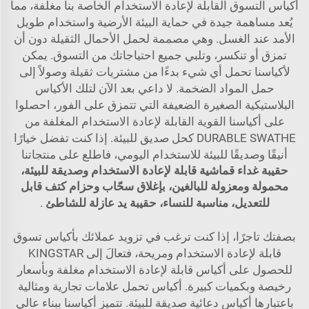
أكياس التسوق القابلة لإعادة الاستخدام الخاصة بنا مغلفة، مما
يُعد مساهمة جيدة في حماية البيئة الأرضية واستخدام طويل
الأمد عند الغسل. وهي مصممة لحمل الأحمال الثقيلة دون أن
تمزق أو تنكسر، وتلبي جميع احتياجاتك من التسوق. يمكن
لأكياسنا تحمل أي شيء بدءًا من مشتريات ثقيلة وصولاً إلى
حمل المواد الضخمة. لا داعي بعد الآن لتلك الأكياس
البلاستيكية الصغيرة الضعيفة التي تتمزق على الفور، احصلوا
على أكياسنا القوية القابلة لإعادة الاستخدام المغلفة من
DURABLE SWATHE كحل صديق للبيئة. إذا كنت تفضل خيارًا
أنيقًا وصديقًا للبيئة للاستخدام اليومي، فاطلع على منتجاتنا
حقيبة غداء قماشية قابلة لإعادة الاستخدام وصديقة للبيئة،
محمولة ومعزولة للبالغين، بإغلاق سحّاب وحزام كتف قابل
للتعديل، مناسبة للنساء، حقيبة يد عازلة للشاطئ
.
بصفتك تاجرًا، إذا كنت ترغب في تزويد عملائك بأكياس تسوق
قابلة لإعادة الاستخدام ومريحة، فتعالَ إلى KINGSTAR
للحصول على أكياس قابلة لإعادة الاستخدام مغلفة وبأسعار
رخيصة وبكميات كبيرة. أكياس تحمل علامات تجارية ومثالية
باعتبارها أكياس دعائية صديقة للبيئة. تتميز أكياسنا ببناء عالي