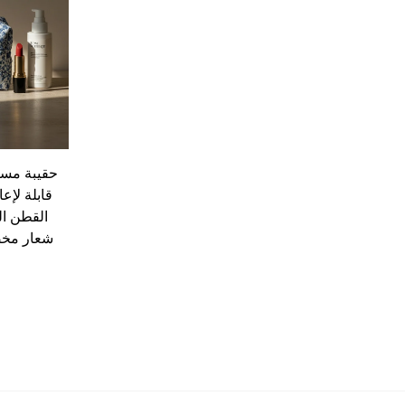
حقيبة مست
قابلة لإع
القطن ال
شعار مخص