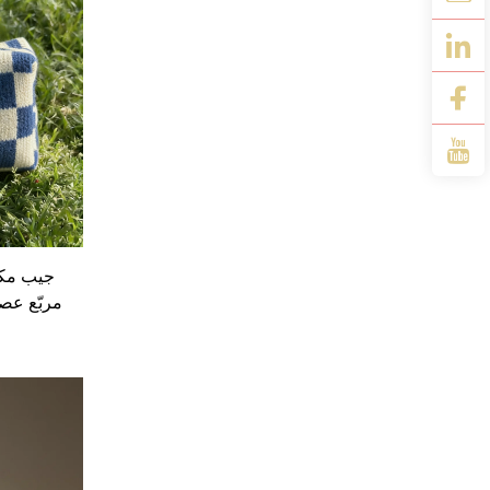
جيب مكي
مربّع عص