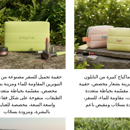
اكياج كبيرة من النايلون
حقيبة تجميل للسفر مصنوعة من م
مزينة بشعار مخصص، حقيبة
النيوبرين المقاومة للماء ومزينة ب
مقسّمة بخياطة متعددة
مخصص، مقسّمة بخياطة متعدد
، مقاومة للماء، للسفر،
الطبقات، منفوخة على شكل فقاع
ة بسحّاب ومقبض ناعم
واسعة السعة، مخصصة للعناية
بالبشرة، ومزودة بسحّاب