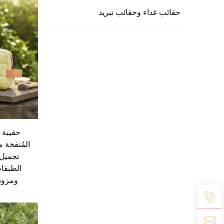
حقائب غداء وحقائب تبريد
حقيبة م
المُنفخة 
تجميل 
الطبقات
ومزود