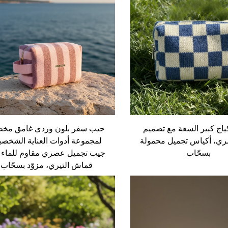
اج كبير السعة مع تصميم
جيب سفر بلون وردي غامق مخط
ري، أكياس تجميل محمولة
لمجموعة أدوات العناية الشخصي
بسحّاب
جيب تجميل عصري مقاوم للماء 
قماش التيري، مزوّد بسحّاب